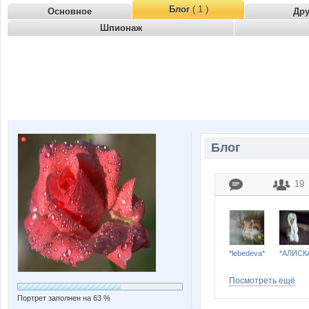
Блог
( 1 )
Основное
Др
Шпионаж
Блог
19
*lebedeva*
*АЛИСК
Посмотреть ещё
Портрет заполнен на 63 %