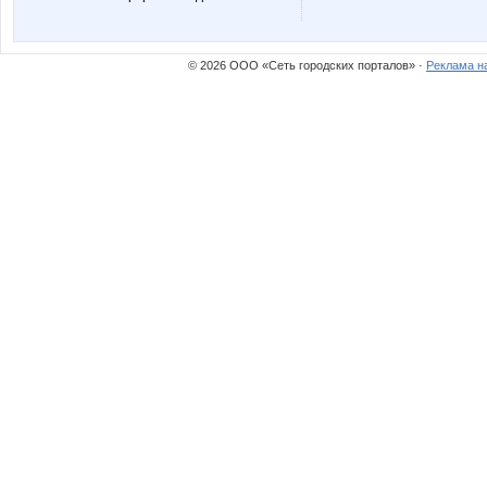
sova35
ulartur
© 2026 ООО «Сеть городских порталов» ·
Реклама н
Дарёнок
Ежоно
Марина-Ирина
Мася77
Саровчанка
Тюня
ВСЕ ДЛЯ БРИТЬЯ
Зла