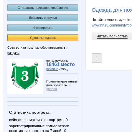
Beatrisa
Big
Отправить приватное сообщение
Одежда для по
Добавить в друзья
Читайте мою тему <str
www.nn.ru/community/po
Игнорировать
KissNet
L1007
Читать полностью
Сделать подарок
Совместная покупка: сбор предоплаты,
раздачи
Porche
Rakush
1
популярность:
18461 место
рейтинг
2795
?
ZLATTO
Ze
Привилегированный
пользователь
3
уровня
inzin
ivolga77
Статистика портрета:
сейчас просматривают портрет - 0
зарегистрированные пользователи
посетившие портрет за 7 дней - 0